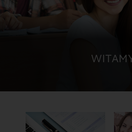
Poprzedni slajd
BI