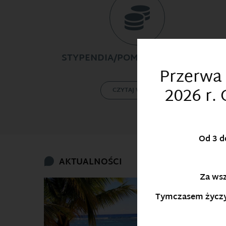
STYPENDIA/POMOC MATERIALNA
Przerwa 
2026 r.
CZYTAJ WIĘCEJ
Od
3 d
AKTUALNOŚCI
Za wsz
Tymczasem życzy