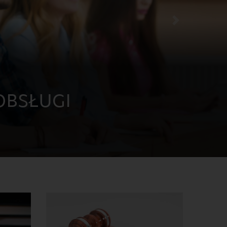
Następny slajd
LNI