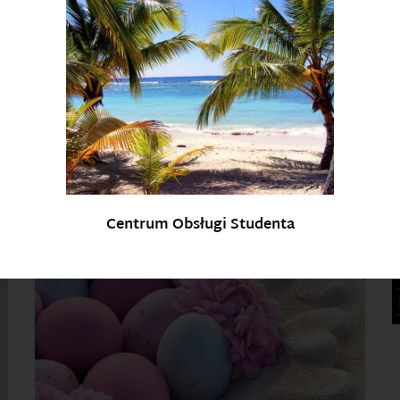
P
S
Startuje konkurs na najlepsze prace
licencjackie, inżynierskie i...
Twoja praca dyplomowa dotyczyła zagadnień
związanych ze zrównoważonym rozwojem lub
ochroną środowiska? W takim przypadku...
Centrum Obsługi Studenta