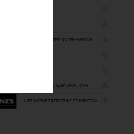
LATFORMA MOODLE
AMORZĄD STUDENCKI
BIURO OSÓB NIEPEŁNOSPRAWNYCH
BAKAŁARZ
BIURO KARIER
AKADEMICKI ZWIĄZEK SPORTOWY
NIEZALEŻNE ZRZESZENIE STUDENTÓW