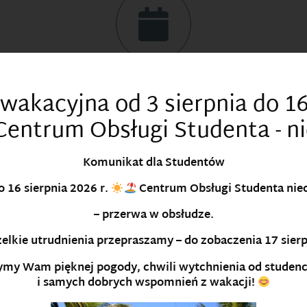
HARMONOGRAMY ZAJĘĆ
wakacyjna od 3 sierpnia do 16
 Centrum Obsługi Studenta - n
CZYTAJ WIĘCEJ
Komunikat dla Studentów
o 16 sierpnia 2026 r.
Centrum Obsługi Studenta
nie
– przerwa w obsłudze.
elkie utrudnienia przepraszamy – do zobaczenia
17 sier
U
my Wam pięknej pogody, chwili wytchnienia od studen
i samych dobrych wspomnień z wakacji!
W