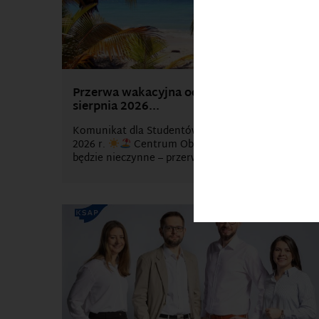
Przerwa wakacyjna od 3 sierpnia do 16
sierpnia 2026...
Komunikat dla Studentów Od 3 do 16 sierpnia
2026 r.
Centrum Obsługi Studenta
będzie nieczynne – przerwa w...