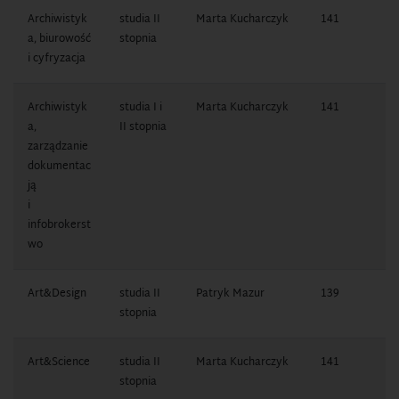
Archiwistyk
studia II
Marta Kucharczyk
141
1
a, biurowość
stopnia
7
i cyfryzacja
Archiwistyk
studia I i
Marta Kucharczyk
141
1
a,
II stopnia
7
zarządzanie
dokumentac
ją
i
infobrokerst
wo
Art&Design
studia II
Patryk Mazur
139
1
stopnia
7
Art&Science
studia II
Marta Kucharczyk
141
1
stopnia
7