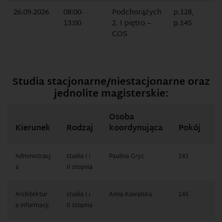
26.09.2026
08:00-
Podchorążych
p.128,
13:00
2, I piętro –
p.145
COS
Studia stacjonarne/niestacjonarne oraz
jednolite magisterskie:
Osoba
N
Kierunek
Rodzaj
koordynująca
Pokój
t
Administracj
studia I i
Paulina Gryc
141
1
a
II stopnia
7
Architektur
studia I i
Anna Kowalska
145
1
a informacji
II stopnia
1