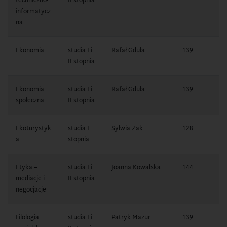
techniczno-
II stopnia
0
informatycz
na
Ekonomia
studia I i
Rafał Gdula
139
1
II stopnia
7
Ekonomia
studia I i
Rafał Gdula
139
1
społeczna
II stopnia
7
Ekoturystyk
studia I
Sylwia Żak
128
1
a
stopnia
0
Etyka –
studia I i
Joanna Kowalska
144
1
mediacje i
II stopnia
1
negocjacje
Filologia
studia I i
Patryk Mazur
139
1