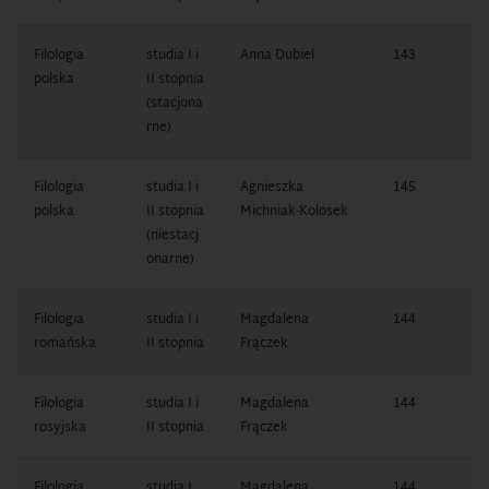
Filologia
studia I i
Anna Dubiel
143
1
polska
II stopnia
1
(stacjona
rne)
Filologia
studia I i
Agnieszka
145
1
polska
II stopnia
Michniak-Kolosek
1
(niestacj
onarne)
Filologia
studia I i
Magdalena
144
1
romańska
II stopnia
Frączek
1
Filologia
studia I i
Magdalena
144
1
rosyjska
II stopnia
Frączek
1
Filologia
studia I
Magdalena
144
1