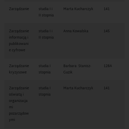
Zarządzanie
studia I i
Marta Kucharczyk
141
1
II stopnia
7
Zarządzanie
studia I i
Anna Kowalska
145
1
informacją i
II stopnia
1
publikowani
e cyfrowe
Zarządzanie
studia I
Barbara Stanisz-
128A
1
kryzysowe
stopnia
Guzik
0
Zarządzanie
studia I
Marta Kucharczyk
141
1
oświatą i
stopnia
7
organizacja
mi
pozarządow
ymi