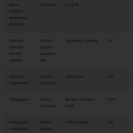
dowa
II stopnia
Grudnik
7
polityka
społeczna i
analityka
Ochrona
studia I
Agnieszka Gawęda
142
1
ludności i
stopnia
0
obrona
(stacjona
cywilna
rne)
Ochrona
studia I i
Sylwia Żak
128
1
środowiska
II stopnia
0
Pedagogika
studia I i
Barbara Stanisz-
128A
1
II stopnia
Guzik
0
Pedagogika
studia I
Milena Oleksy
142
1
resocjalizac
stopnia
1