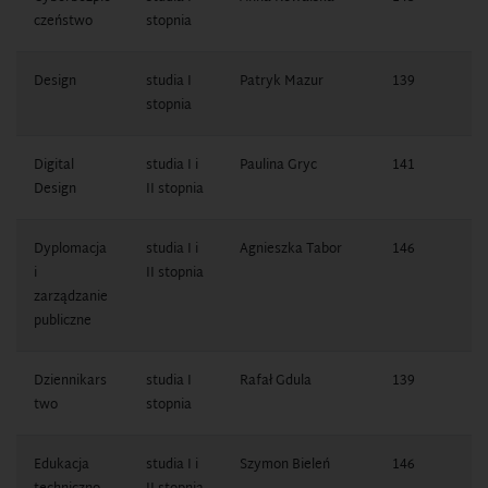
czeństwo
stopnia
1
Design
studia I
Patryk Mazur
139
1
stopnia
7
Digital
studia I i
Paulina Gryc
141
1
Design
II stopnia
7
Dyplomacja
studia I i
Agnieszka Tabor
146
1
i
II stopnia
7
zarządzanie
publiczne
Dziennikars
studia I
Rafał Gdula
139
1
two
stopnia
7
Edukacja
studia I i
Szymon Bieleń
146
1