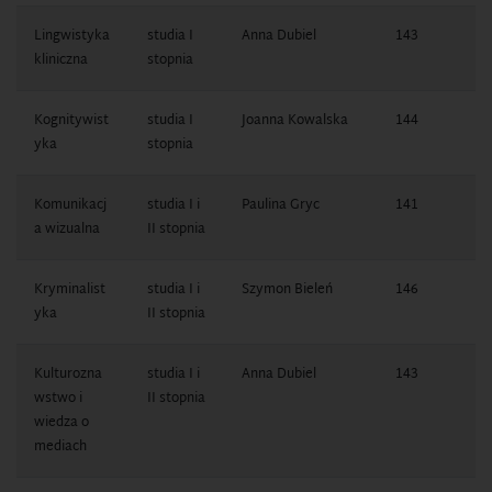
Lingwistyka
studia I
Anna Dubiel
143
1
kliniczna
stopnia
1
Kognitywist
studia I
Joanna Kowalska
144
1
yka
stopnia
1
Komunikacj
studia I i
Paulina Gryc
141
1
a wizualna
II stopnia
7
Kryminalist
studia I i
Szymon Bieleń
146
1
yka
II stopnia
0
Kulturozna
studia I i
Anna Dubiel
143
1
wstwo i
II stopnia
1
wiedza o
mediach