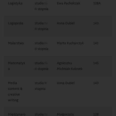
Logistyka
studia I i
Ewa Pacholczak
128A
1
II stopnia
0
Logopedia
studia I i
Anna Dubiel
143
1
II stopnia
1
Malarstwo
studia I i
Marta Kucharczyk
141
1
II stopnia
7
Matematyk
studia I i
Agnieszka
145
1
a
II stopnia
Michniak-Kolosek
1
Media
studia II
Anna Dubiel
143
1
content &
stopnia
1
creative
writing
Międzynaro
studia I i
Małgorzata
128
1