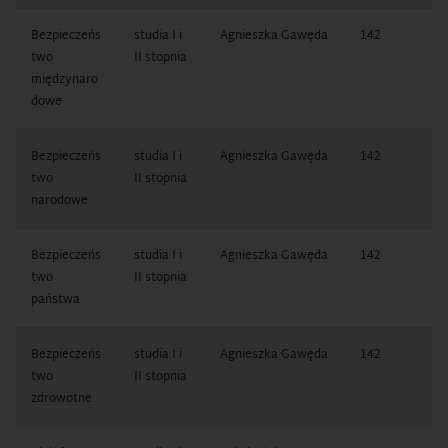
Bezpieczeńs
studia I i
Agnieszka Gawęda
142
1
two
II stopnia
0
międzynaro
dowe
Bezpieczeńs
studia I i
Agnieszka Gawęda
142
1
two
II stopnia
0
narodowe
Bezpieczeńs
studia I i
Agnieszka Gawęda
142
1
two
II stopnia
0
państwa
Bezpieczeńs
studia I i
Agnieszka Gawęda
142
1
two
II stopnia
0
zdrowotne