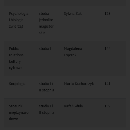
Psychologia
studia
Sylwia Żak
128
1
i biologia
jednolite
0
zwierząt
magister
skie
Public
studia I
Magdalena
144
1
relations i
Frączek
1
kultury
cyfrowe
Socjologia
studia I i
Marta Kucharczyk
141
1
II stopnia
7
Stosunki
studia I i
Rafał Gdula
139
1
międzynaro
II stopnia
7
dowe