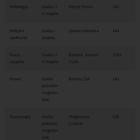
Politologia
studia I i
Patryk Mazur
141
1
II stopnia
7
Polityka
studia I
Joanna Kowalska
144
1
społeczna
stopnia
1
Praca
studia I i
Barbara Stanisz-
128A
1
socjalna
II stopnia
Guzik
0
Prawo
studia
Bartosz Żak
143
1
jednolite-
1
magister
skie
Psychologia
studia
Małgorzata
128
1
jednolite
Grudnik
7
magister
skie