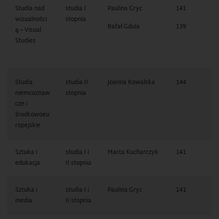
Studia nad
studia I
Paulina Gryc
141
1
wizualności
stopnia
7
Rafał Gdula
139
ą – Visual
1
Studies
7
Studia
studia II
Joanna Kowalska
144
1
niemcoznaw
stopnia
1
cze i
środkowoeu
ropejskie
Sztuka i
studia I i
Marta Kucharczyk
141
1
edukacja
II stopnia
7
Sztuka i
studia I i
Paulina Gryc
141
1
media
II stopnia
7