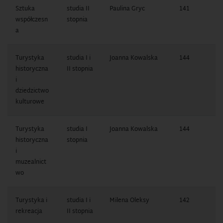
Sztuka
studia II
Paulina Gryc
141
1
współczesn
stopnia
7
a
Turystyka
studia I i
Joanna Kowalska
144
1
historyczna
II stopnia
1
i
dziedzictwo
kulturowe
Turystyka
studia I
Joanna Kowalska
144
1
historyczna
stopnia
1
i
muzealnict
wo
Turystyka i
studia I i
Milena Oleksy
142
1
rekreacja
II stopnia
1