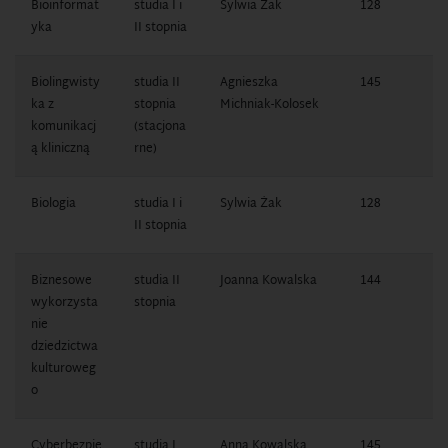
Bioinformat
studia I i
Sylwia Żak
128
1
yka
II stopnia
0
Biolingwisty
studia II
Agnieszka
145
1
ka z
stopnia
Michniak-Kolosek
1
komunikacj
(stacjona
ą kliniczną
rne)
Biologia
studia I i
Sylwia Żak
128
1
II stopnia
0
Biznesowe
studia II
Joanna Kowalska
144
1
wykorzysta
stopnia
1
nie
dziedzictwa
kulturoweg
o
Cyberbezpie
studia I
Anna Kowalska
145
1