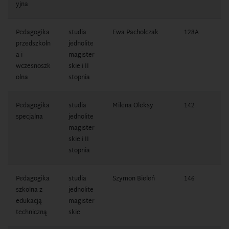
yjna
Pedagogika
studia
Ewa Pacholczak
128A
1
przedszkoln
jednolite
0
a i
magister
wczesnoszk
skie i II
olna
stopnia
Pedagogika
studia
Milena Oleksy
142
1
specjalna
jednolite
1
magister
skie i II
stopnia
Pedagogika
studia
Szymon Bieleń
146
1
szkolna z
jednolite
0
edukacją
magister
techniczną
skie