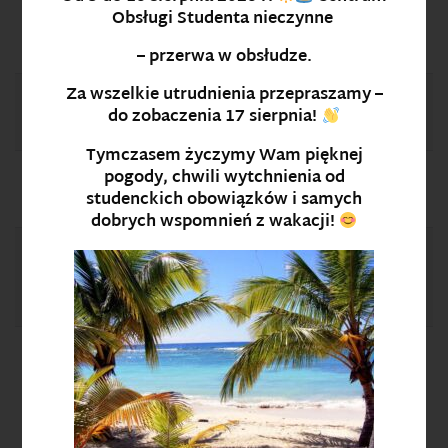
Geodezja i
studia I
Paulina Gryc
141
1
Obsługi Studenta
nieczynne
geoinforma
stopnia
7
cja
– przerwa w obsłudze.
Za wszelkie utrudnienia przepraszamy –
Geografia
studia I i
Sylwia Żak
128
1
do zobaczenia
17 sierpnia
!
II stopnia
0
Tymczasem życzymy Wam pięknej
pogody, chwili wytchnienia od
Geopolityka
studia I
Agnieszka Tabor
146
1
studenckich obowiązków i samych
stopnia
7
dobrych wspomnień z wakacji!
Gospodarka
studia I i
Agnieszka
145
1
przestrzenn
II stopnia
Michniak-Kolosek
1
a
Gospodarka
studia I
Agnieszka
145
1
przestrzenn
stopnia
Michniak-Kolosek
1
a i
zarządzanie
nieruchomo