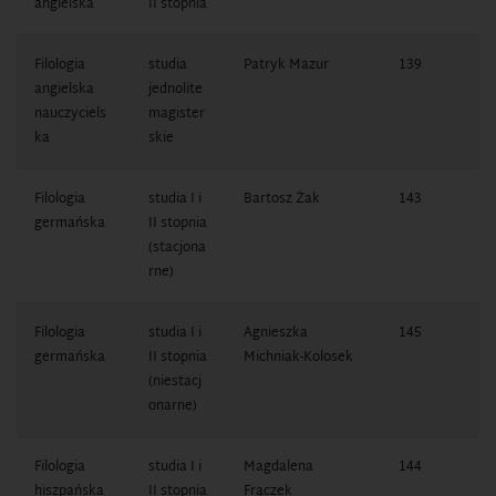
angielska
II stopnia
7
Filologia
studia
Patryk Mazur
139
1
angielska
jednolite
7
nauczyciels
magister
ka
skie
Filologia
studia I i
Bartosz Żak
143
1
germańska
II stopnia
1
(stacjona
rne)
Filologia
studia I i
Agnieszka
145
1
germańska
II stopnia
Michniak-Kolosek
1
(niestacj
onarne)
Filologia
studia I i
Magdalena
144
1
hiszpańska
II stopnia
Frączek
1