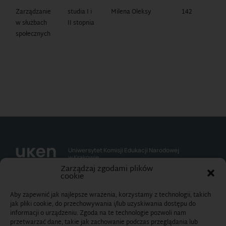
Zarządzanie
studia I i
Milena Oleksy
142
1
w służbach
II stopnia
1
społecznych
Uniwersytet Komisji Edukacji Narodowej
w Krakowie
Zarządzaj zgodami plików
cookie
Kontakt:
Aby zapewnić jak najlepsze wrażenia, korzystamy z technologii, takich
Kancelaria Uczelni
jak pliki cookie, do przechowywania i/lub uzyskiwania dostępu do
ul. Podchorążych 2 30-084 Kraków
informacji o urządzeniu. Zgoda na te technologie pozwoli nam
Telefon: 12 662 60 14
przetwarzać dane, takie jak zachowanie podczas przeglądania lub
Fax: 12 637 22 43