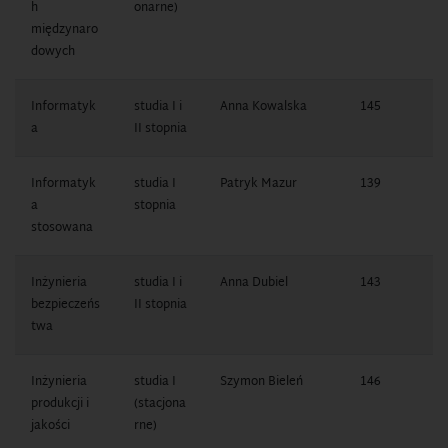
h
onarne)
międzynaro
dowych
Informatyk
studia I i
Anna Kowalska
145
1
a
II stopnia
1
Informatyk
studia I
Patryk Mazur
139
1
a
stopnia
7
stosowana
Inżynieria
studia I i
Anna Dubiel
143
1
bezpieczeńs
II stopnia
1
twa
Inżynieria
studia I
Szymon Bieleń
146
1
produkcji i
(stacjona
0
jakości
rne)