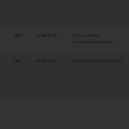
128 A
12 662 61 09
barbara.stanisz-
guzik@uken.krakow.pl
143
12 662 64 17
bartosz.zak@uken.krakow.pl