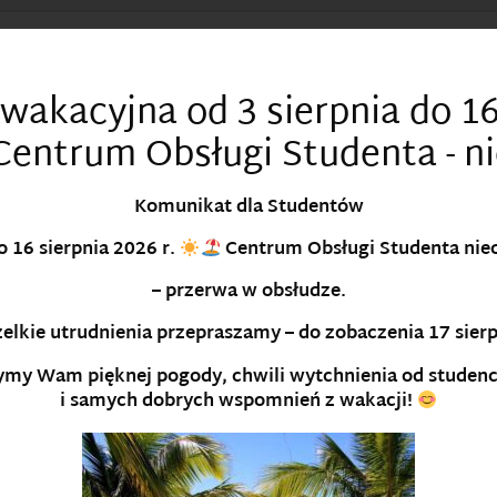
141
12 662 74 73
paulina.gryc@uken.krakow.pl
wakacyjna od 3 sierpnia do 16
 Centrum Obsługi Studenta - n
144
12 662 64 14
joanna.kowalska@uken.krakow.
Komunikat dla Studentów
o 16 sierpnia 2026 r.
Centrum Obsługi Studenta
nie
– przerwa w obsłudze.
145
12 662 64 11
anna.kowalska@uken.krakow.p
elkie utrudnienia przepraszamy – do zobaczenia
17 sier
my Wam pięknej pogody, chwili wytchnienia od studen
145
12 662 64 11
anna.kowalska@uken.krakow.p
i samych dobrych wspomnień z wakacji!