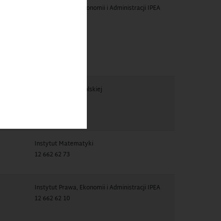
ow.pl
Instytut Prawa, Ekonomii i Administracji IPEA
12 662 62 10
Instytut Filologii Polskiej
12 662 61 44
Instytut Matematyki
12 662 62 73
Instytut Prawa, Ekonomii i Administracji IPEA
12 662 62 10