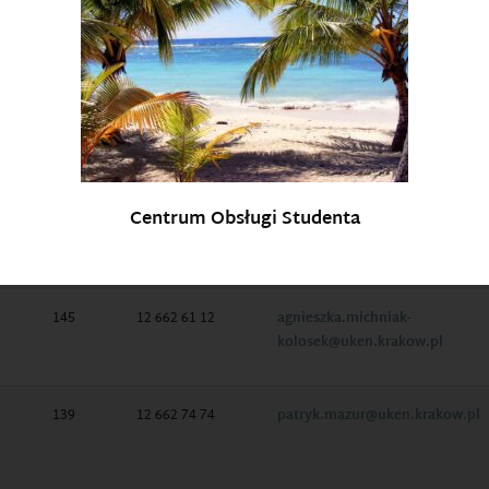
128
12 662 74 71
malgorzata.grudnik@uken.krak
145
12 662 61 12
agnieszka.michniak-
Centrum Obsługi Studenta
kolosek@uken.krakow.pl
145
12 662 61 12
agnieszka.michniak-
kolosek@uken.krakow.pl
139
12 662 74 74
patryk.mazur@uken.krakow.pl