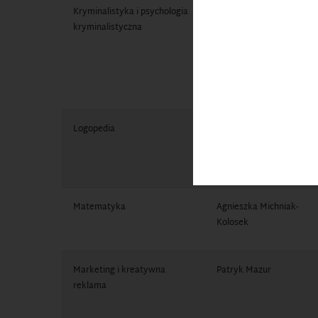
Kryminalistyka i psychologia
Małgorzata Grudnik
kryminalistyczna
Logopedia
Agnieszka Michniak-
Kolosek
Matematyka
Agnieszka Michniak-
Kolosek
Marketing i kreatywna
Patryk Mazur
reklama