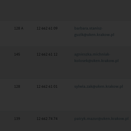
128 A
12 662 61 09
barbara.stanisz-
guzik@uken.krakow.pl
145
12 662 61 12
agnieszka.michniak-
kolosek@uken.krakow.pl
128
12 662 61 01
sylwia.zak@uken.krakow.pl
139
12 662 74 74
patryk.mazur@uken.krakow.pl