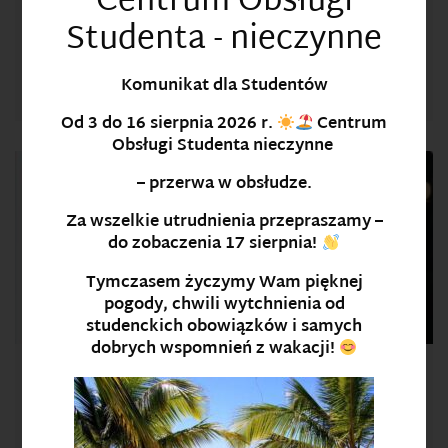
Centrum Obsługi
Studenta - nieczynne
Przerwa wakacyjna od 3 sierpnia do 16 sierpnia
2026 r. Centrum Obsługi Studenta – nieczynne
Komunikat dla Studentów
Komunikat dla Studentów
Od
3 do 16 sierpnia 2026 r.
Centrum
Obsługi Studenta
nieczynne
– przerwa w obsłudze.
Za wszelkie utrudnienia przepraszamy –
do zobaczenia
17 sierpnia
!
Tymczasem życzymy Wam pięknej
pogody, chwili wytchnienia od
studenckich obowiązków i samych
dobrych wspomnień z wakacji!
Startuje konkurs na najlepsze prace licencjackie,
inżynierskie i magisterskie
Twoja praca dyplomowa dotyczyła zagadnień związanych