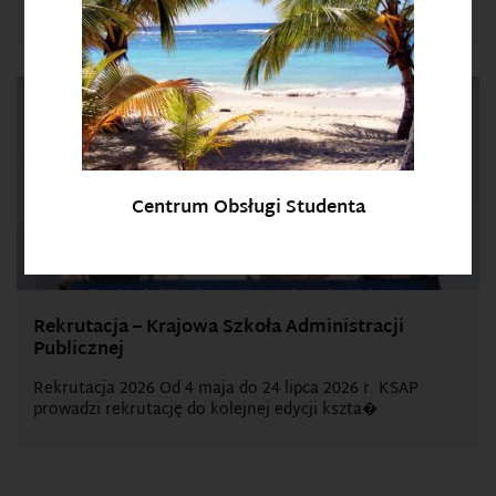
ze zrównoważonym rozwojem lub ochroną śr
Centrum Obsługi Studenta
Rekrutacja – Krajowa Szkoła Administracji
Publicznej
Rekrutacja 2026 Od 4 maja do 24 lipca 2026 r. KSAP
prowadzi rekrutację do kolejnej edycji kszta�