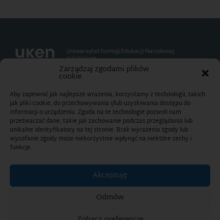
Uniwersytet Komisji Edukacji Narodowej
w Krakowie
Zarządzaj zgodami plików
cookie
Kontakt:
Aby zapewnić jak najlepsze wrażenia, korzystamy z technologii, takich
Kancelaria Uczelni
jak pliki cookie, do przechowywania i/lub uzyskiwania dostępu do
ul. Podchorążych 2 30-084 Kraków
informacji o urządzeniu. Zgoda na te technologie pozwoli nam
Telefon: 12 662 60 14
przetwarzać dane, takie jak zachowanie podczas przeglądania lub
Fax: 12 637 22 43
unikalne identyfikatory na tej stronie. Brak wyrażenia zgody lub
E-mail: info@up.krakow.pl
wycofanie zgody może niekorzystnie wpłynąć na niektóre cechy i
funkcje.
Biuletyn Informacji Publicznej
Akceptuję
Deklaracja dostępności cyfrowej
Odmów
Zobacz preferencje