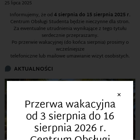
25 lipca 2025
Informujemy, że od
4 sierpnia do 15 sierpnia 2025 r.
Centrum Obsługi Studenta będzie nieczynne dla stron.
Za ewentualne utrudnienia wynikające z tego tytułu
serdecznie przepraszamy.
Po przerwie wakacyjnej (do końca sierpnia) prosimy o
wcześniejsze
telefoniczne lub mailowe umawianie wizyt osobistych.
AKTUALNOŚCI
×
Przerwa wakacyjna
od 3 sierpnia do 16
sierpnia 2026 r.